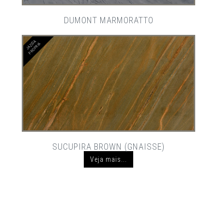
DUMONT MARMORATTO
JAZIDA
PROPRIA
SUCUPIRA BROWN (GNAISSE)
Veja mais...